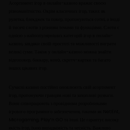
Асортимент ігор в онлайн-казино вражає своєю
різноманітністю. Окрім класичних ігор, таких як
рулетка, блекджек та покер, пропонуються сотні, а іноді
й тисячі слотів з різними темами та функціями. Слоти є
однією з найпопулярніших категорій ігор в онлайн-
казино, завдяки своїй простоті та можливості виграти
великі суми. Також у онлайн-казино можна знайти
відеопокер, баккару, кенo, скретч-картки та багато
інших цікавих ігор.
Сучасні казино постійно оновлюють свій асортимент
ігор, пропонуючи гравцям нові та захопливі розваги.
Вони співпрацюють з провідними розробниками
ігрового програмного забезпечення, такими як NetEnt,
Microgaming, Play’n GO та інші. Це гарантує високу
якість ігор, їхню випадковість та чесність. Важливо