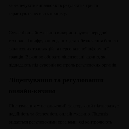
забезпечують випадковість результатів гри та
гарантують чесність процесу.
Сучасні онлайн-казино використовують передові
технології шифрування даних для забезпечення безпеки
фінансових транзакцій та персональної інформації
гравців. Важливо обирати ліцензовані казино, які
підпадають під суворий контроль регулюючих органів.
Ліцензування та регулювання
онлайн-казино
Ліцензування – це ключовий фактор, який підтверджує
надійність та безпечність онлайн-казино. Ліцензія
видається регулюючими органами, які контролюють