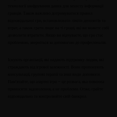
технології шифрування даних для захисту інформації
гравців. Також важливо дотримуватися правил
відповідальної гри, встановлювати ліміти депозитів та
втрат, а також грати лише на ті гроші, які ви можете собі
дозволити втратити. Якщо ви відчуваєте, що гра стає
проблемою, зверніться за допомогою до професіоналів.
Існують організації, які надають підтримку людям, які
страждають від ігрової залежності. Вони пропонують
консультації, групові терапії та інші види допомоги.
Пам’ятайте, що азартні ігри – це розвага, яка повинна
приносити задоволення, а не проблеми. Отже, грайте
відповідально та контролюйте свій банкрол.