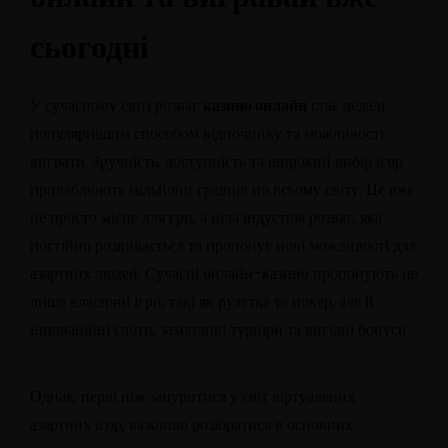
сьогодні
У сучасному світі розваг
казино онлайн
стає дедалі
популярнішим способом відпочинку та можливості
виграти. Зручність, доступність та широкий вибір ігор
приваблюють мільйони гравців по всьому світу. Це вже
не просто місце для гри, а ціла індустрія розваг, яка
постійно розвивається та пропонує нові можливості для
азартних людей. Сучасні онлайн-казино пропонують не
лише класичні ігри, такі як рулетка та покер, але й
інноваційні слоти, захопливі турніри та вигідні бонуси.
Однак, перш ніж зануритися у світ віртуальних
азартних ігор, важливо розібратися в основних