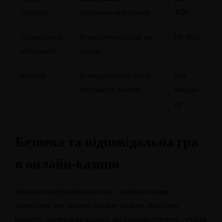
депозит
поповнення рахунку
40x
Безкоштовні
Безкоштовні спіни на
10-30x
обертання
слотах
Кешбек
Повернення частини
Без
програних коштів
вейдже
ру
Безпека та відповідальна гра
в онлайн-казино
Безпека та відповідальна гра є пріоритетними
аспектами при виборі онлайн-казино. Важливо
обирати ліцензовані казино, які використовують сучасні