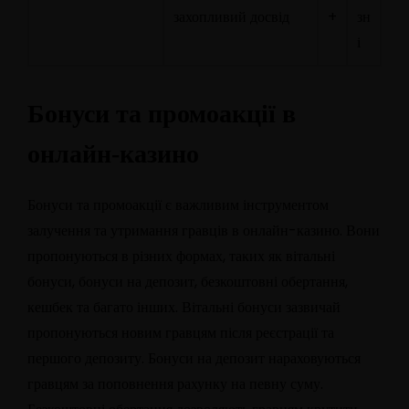
захопливий досвід
+
зн
і
Бонуси та промоакції в
онлайн-казино
Бонуси та промоакції є важливим інструментом
залучення та утримання гравців в онлайн-казино. Вони
пропонуються в різних формах, таких як вітальні
бонуси, бонуси на депозит, безкоштовні обертання,
кешбек та багато інших. Вітальні бонуси зазвичай
пропонуються новим гравцям після реєстрації та
першого депозиту. Бонуси на депозит нараховуються
гравцям за поповнення рахунку на певну суму.