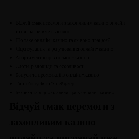
Відчуй смак перемоги з захопливим казино онлайн
та вигравай вже сьогодні
Що таке онлайн-казино та як воно працює?
Ліцензування та регулювання онлайн-казино
Асортимент ігор в онлайн-казино
Слоти: різновиди та особливості
Бонуси та промоакції в онлайн-казино
Типи бонусів та їх вейджер
Безпека та відповідальна гра в онлайн-казино
Відчуй смак перемоги з
захопливим казино
онлайн та вигравай вже