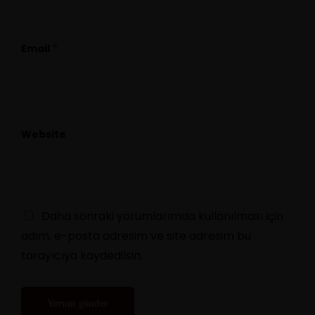
*
Email
Website
Daha sonraki yorumlarımda kullanılması için
adım, e-posta adresim ve site adresim bu
tarayıcıya kaydedilsin.