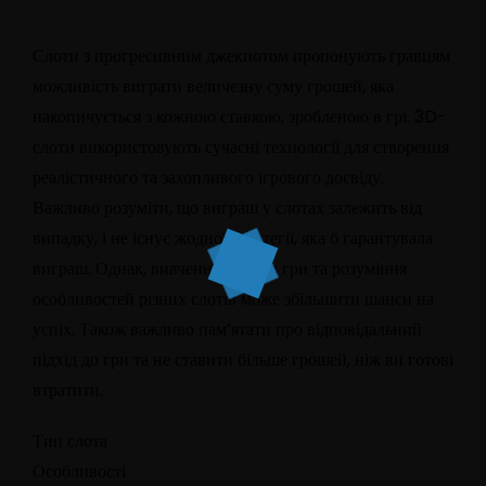
Слоти з прогресивним джекпотом пропонують гравцям
можливість виграти величезну суму грошей, яка
накопичується з кожною ставкою, зробленою в грі. 3D-
слоти використовують сучасні технології для створення
реалістичного та захопливого ігрового досвіду.
Важливо розуміти, що виграш у слотах залежить від
випадку, і не існує жодної стратегії, яка б гарантувала
виграш. Однак, вивчення правил гри та розуміння
особливостей різних слотів може збільшити шанси на
успіх. Також важливо пам’ятати про відповідальний
підхід до гри та не ставити більше грошей, ніж ви готові
втратити.
Тип слота
Особливості