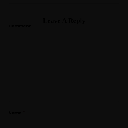
Leave A Reply
Comment
*
Name