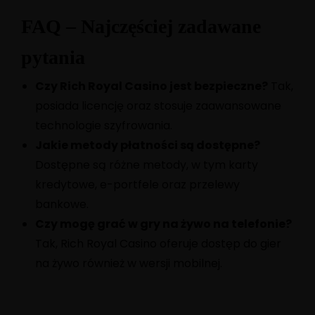
FAQ – Najczęściej zadawane
pytania
Czy Rich Royal Casino jest bezpieczne?
Tak,
posiada licencję oraz stosuje zaawansowane
technologie szyfrowania.
Jakie metody płatności są dostępne?
Dostępne są różne metody, w tym karty
kredytowe, e-portfele oraz przelewy
bankowe.
Czy mogę grać w gry na żywo na telefonie?
Tak, Rich Royal Casino oferuje dostęp do gier
na żywo również w wersji mobilnej.