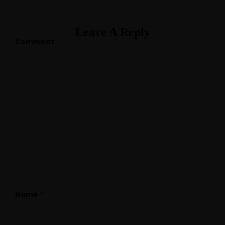
Leave A Reply
Comment
*
Name