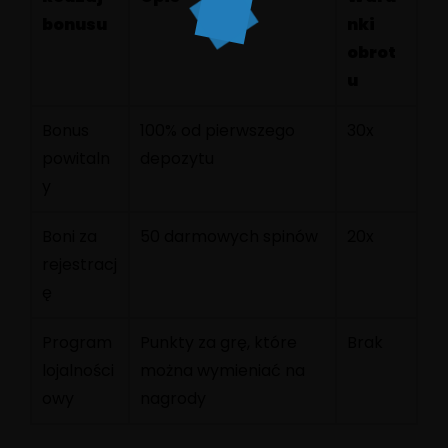
bonusu
nki
obrot
u
Bonus
100% od pierwszego
30x
powitaln
depozytu
y
Boni za
50 darmowych spinów
20x
rejestracj
ę
Program
Punkty za grę, które
Brak
lojalności
można wymieniać na
owy
nagrody