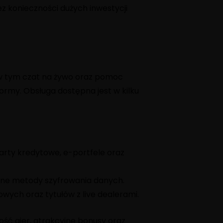
 konieczności dużych inwestycji
, w tym czat na żywo oraz pomoc
ormy. Obsługa dostępna jest w kilku
arty kredytowe, e-portfele oraz
ane metody szyfrowania danych.
ych oraz tytułów z live dealerami.
ość gier, atrakcyjne bonusy oraz