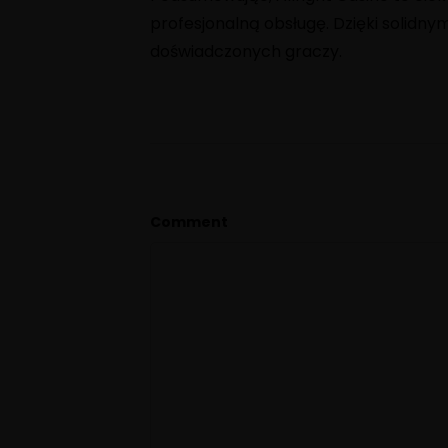
profesjonalną obsługę. Dzięki solidn
doświadczonych graczy.
Comment