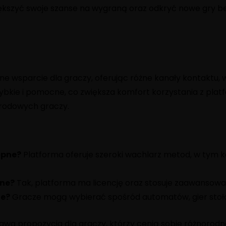
ększyć swoje szanse na wygraną oraz odkryć nowe gry bez
ne wsparcie dla graczy, oferując różne kanały kontaktu
ybkie i pomocne, co zwiększa komfort korzystania z platf
narodowych graczy.
ępne?
Platforma oferuje szeroki wachlarz metod, w tym k
zne?
Tak, platforma ma licencję oraz stosuje zaawansow
ie?
Gracze mogą wybierać spośród automatów, gier stołow
awa propozycja dla graczy, którzy cenią sobie różnorodn