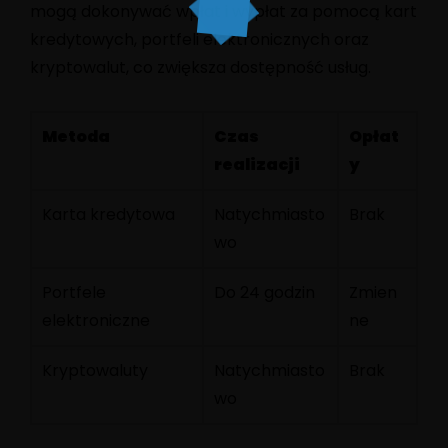
mogą dokonywać wpłat i wypłat za pomocą kart
kredytowych, portfeli elektronicznych oraz
kryptowalut, co zwiększa dostępność usług.
Metoda
Czas
Opłat
realizacji
y
Karta kredytowa
Natychmiasto
Brak
wo
Portfele
Do 24 godzin
Zmien
elektroniczne
ne
Kryptowaluty
Natychmiasto
Brak
wo