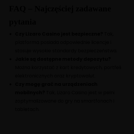
FAQ – Najczęściej zadawane
pytania
Czy Lizaro Casino jest bezpieczne?
Tak,
platforma posiada odpowiednie licencje i
stosuje wysokie standardy bezpieczeństwa.
Jakie są dostępne metody depozytu?
Można korzystać z kart kredytowych, portfeli
elektronicznych oraz kryptowalut.
Czy mogę grać na urządzeniach
mobilnych?
Tak, Lizaro Casino jest w pełni
zoptymalizowane do gry na smartfonach i
tabletach.