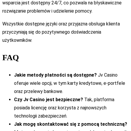
wsparcia jest dostępny 24/7, co pozwala na błyskawiczne
rozwiązanie problemów i udzielenie pomocy.
Wszystkie dostępne języki oraz przyjazna obsługa klienta
przyczyniają się do pozytywnego doświadczenia
użytkowników.
FAQ
Jakie metody płatności są dostępne?
Jv Casino
oferuje wiele opcji, w tym karty kredytowe, e-portfele
oraz przelewy bankowe.
Czy Jv Casino jest bezpieczne?
Tak, platforma
posiada licencję oraz korzysta z najnowszych
technologii zabezpieczeń.
Jak mogę skontaktować się z pomocą techniczną?