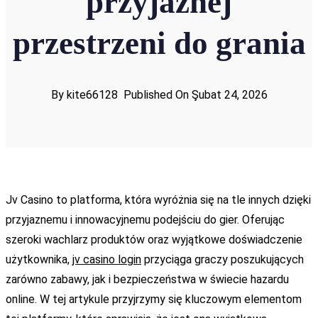
przyjaznej
przestrzeni do grania
By kite66128
Published On Şubat 24, 2026
Jv Casino to platforma, która wyróżnia się na tle innych dzięki
przyjaznemu i innowacyjnemu podejściu do gier. Oferując
szeroki wachlarz produktów oraz wyjątkowe doświadczenie
użytkownika,
jv casino login
przyciąga graczy poszukujących
zarówno zabawy, jak i bezpieczeństwa w świecie hazardu
online. W tej artykule przyjrzymy się kluczowym elementom