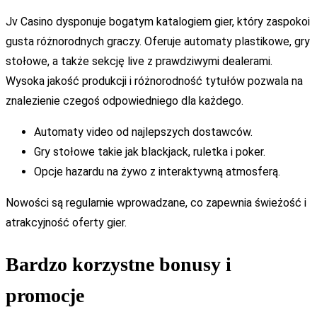
Jv Casino dysponuje bogatym katalogiem gier, który zaspokoi
gusta różnorodnych graczy. Oferuje automaty plastikowe, gry
stołowe, a także sekcję live z prawdziwymi dealerami.
Wysoka jakość produkcji i różnorodność tytułów pozwala na
znalezienie czegoś odpowiedniego dla każdego.
Automaty video od najlepszych dostawców.
Gry stołowe takie jak blackjack, ruletka i poker.
Opcje hazardu na żywo z interaktywną atmosferą.
Nowości są regularnie wprowadzane, co zapewnia świeżość i
atrakcyjność oferty gier.
Bardzo korzystne bonusy i
promocje