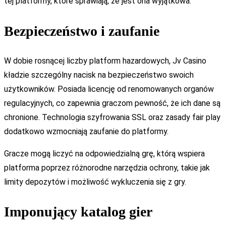
tej platformy, które sprawiają, że jest ona wyjątkowa.
Bezpieczeństwo i zaufanie
W dobie rosnącej liczby platform hazardowych, Jv Casino
kładzie szczególny nacisk na bezpieczeństwo swoich
użytkowników. Posiada licencję od renomowanych organów
regulacyjnych, co zapewnia graczom pewność, że ich dane są
chronione. Technologia szyfrowania SSL oraz zasady fair play
dodatkowo wzmocniają zaufanie do platformy.
Gracze mogą liczyć na odpowiedzialną grę, którą wspiera
platforma poprzez różnorodne narzędzia ochrony, takie jak
limity depozytów i możliwość wykluczenia się z gry.
Imponujący katalog gier