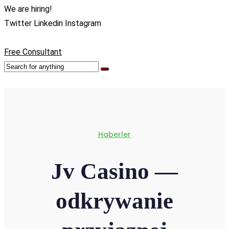
We are hiring!
Twitter
Linkedin
Instagram
Free Consultant
Haberler
Jv Casino —
odkrywanie