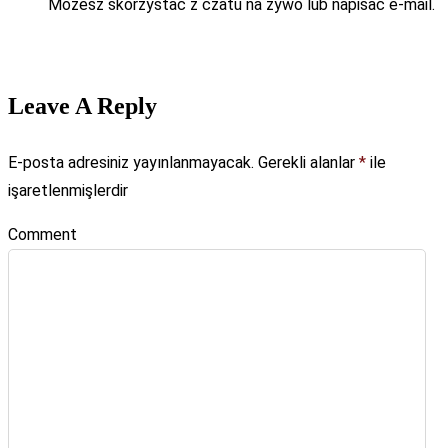
Możesz skorzystać z czatu na żywo lub napisać e-mail.
Leave A Reply
E-posta adresiniz yayınlanmayacak.
Gerekli alanlar
*
ile
işaretlenmişlerdir
Comment