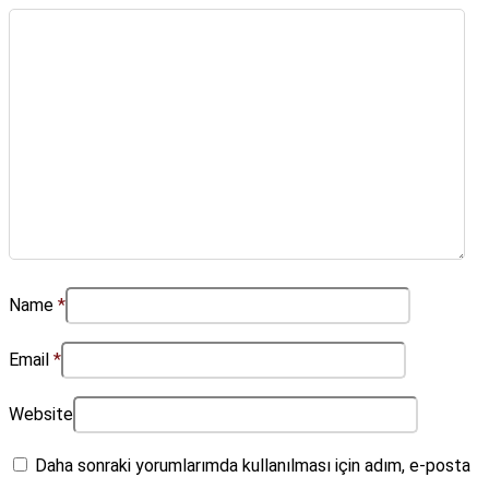
Name
*
Email
*
Website
Daha sonraki yorumlarımda kullanılması için adım, e-posta