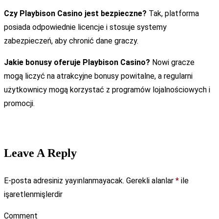
Czy Playbison Casino jest bezpieczne?
Tak, platforma
posiada odpowiednie licencje i stosuje systemy
zabezpieczeń, aby chronić dane graczy.
Jakie bonusy oferuje Playbison Casino?
Nowi gracze
mogą liczyć na atrakcyjne bonusy powitalne, a regularni
użytkownicy mogą korzystać z programów lojalnościowych i
promocji.
Leave A Reply
E-posta adresiniz yayınlanmayacak.
Gerekli alanlar
*
ile
işaretlenmişlerdir
Comment