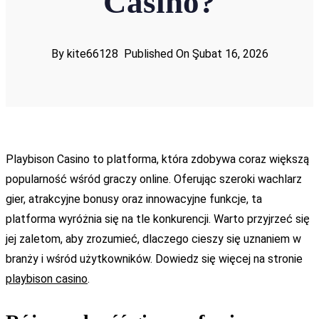
Casino?
By kite66128
Published On Şubat 16, 2026
Playbison Casino to platforma, która zdobywa coraz większą
popularność wśród graczy online. Oferując szeroki wachlarz
gier, atrakcyjne bonusy oraz innowacyjne funkcje, ta
platforma wyróżnia się na tle konkurencji. Warto przyjrzeć się
jej zaletom, aby zrozumieć, dlaczego cieszy się uznaniem w
branży i wśród użytkowników. Dowiedz się więcej na stronie
playbison casino
.