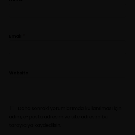
*
Email
Website
Daha sonraki yorumlarımda kullanılması için
adım, e-posta adresim ve site adresim bu
tarayıcıya kaydedilsin.