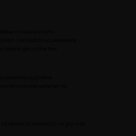
zabawę w bezpiecznym i
zasem i pieniędzmi są podstawą
 świecie gier online bez
ozpoznawania sygnałów
otrafi znacznie wpłynąć na
 są skłonni przeznaczyć na grę oraz