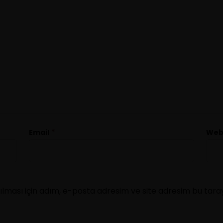
*
Email
Web
ması için adım, e-posta adresim ve site adresim bu taray