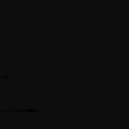
site
ıcıya kaydedilsin.