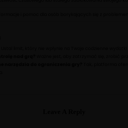
żliwość czasowego lub stałego zablokowania swojego ko
formacje i pomoc dla osób borykających się z problemem
a
Ustal limit, który nie wpłynie na Twoje codzienne wydatki
ontrolę nad grą?
Ważne jest, aby zatrzymać się, zrobić p
ne narzędzia do ograniczenia gry?
Tak, platforma oferuj
a.
Leave A Reply