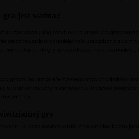
 gra jest ważna?
t korzystania z usług kasyn online. Umożliwia graczom 
ie zasad hazardu oraz umiejętność zarządzania swoim c
lne podejście do gry sprzyja dłuższemu utrzymaniu się w
cja graczy na temat efektywnego stawiania limitów i r
yć o problematycznym zachowaniu. Właściwe podejście p
ników zabawy.
iedzialnej gry
asowych – gracze powinni ustalić maksymalną kwotę, jaką