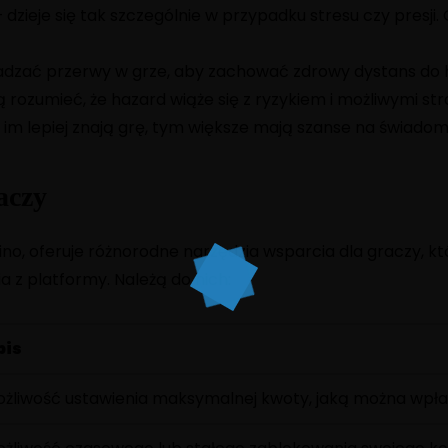
dzieje się tak szczególnie w przypadku stresu czy presji
dzać przerwy w grze, aby zachować zdrowy dystans do 
ozumieć, że hazard wiąże się z ryzykiem i możliwymi str
 im lepiej znają grę, tym większe mają szanse na świado
aczy
no, oferuje różnorodne narzędzia wsparcia dla graczy, 
 z platformy. Należą do nich:
pis
żliwość ustawienia maksymalnej kwoty, jaką można wpła