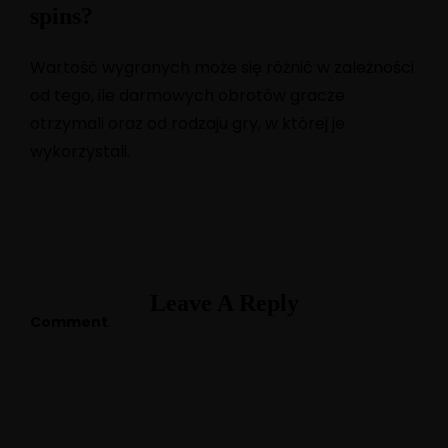
spins?
Wartość wygranych może się różnić w zależności
od tego, ile darmowych obrotów gracze
otrzymali oraz od rodzaju gry, w której je
wykorzystali.
Leave A Reply
Comment