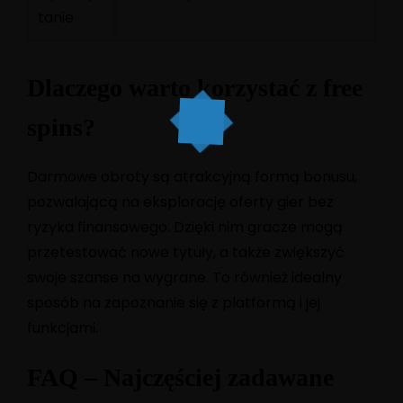
tanie
Dlaczego warto korzystać z free
spins?
Darmowe obroty są atrakcyjną formą bonusu,
pozwalającą na eksplorację oferty gier bez
ryzyka finansowego. Dzięki nim gracze mogą
przetestować nowe tytuły, a także zwiększyć
swoje szanse na wygrane. To również idealny
sposób na zapoznanie się z platformą i jej
funkcjami.
FAQ – Najczęściej zadawane