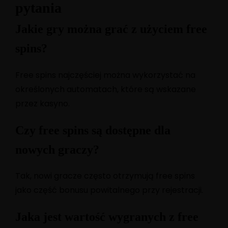
pytania
Jakie gry można grać z użyciem free
spins?
Free spins najczęściej można wykorzystać na
określonych automatach, które są wskazane
przez kasyno.
Czy free spins są dostępne dla
nowych graczy?
Tak, nowi gracze często otrzymują free spins
jako część bonusu powitalnego przy rejestracji.
Jaka jest wartość wygranych z free