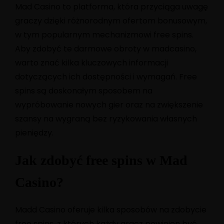
Mad Casino to platforma, która przyciąga uwagę
graczy dzięki różnorodnym ofertom bonusowym,
w tym popularnym mechanizmowi free spins.
Aby zdobyć te darmowe obroty w
madcasino
,
warto znać kilka kluczowych informacji
dotyczących ich dostępności i wymagań. Free
spins są doskonałym sposobem na
wypróbowanie nowych gier oraz na zwiększenie
szansy na wygraną bez ryzykowania własnych
pieniędzy.
Jak zdobyć free spins w Mad
Casino?
Madd Casino oferuje kilka sposobów na zdobycie
free spins, z których każdy gracz powinien być