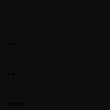
*
Name
*
Email
Website