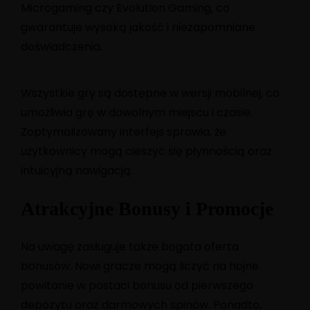
Microgaming czy Evolution Gaming, co
gwarantuje wysoką jakość i niezapomniane
doświadczenia.
Wszystkie gry są dostępne w wersji mobilnej, co
umożliwia grę w dowolnym miejscu i czasie.
Zoptymalizowany interfejs sprawia, że
użytkownicy mogą cieszyć się płynnością oraz
intuicyjną nawigacją.
Atrakcyjne Bonusy i Promocje
Na uwagę zasługuje także bogata oferta
bonusów. Nowi gracze mogą liczyć na hojne
powitanie w postaci bonusu od pierwszego
depozytu oraz darmowych spinów. Ponadto,