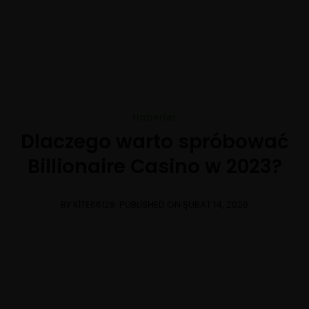
+1-3435-2356
info@avant.com
Mon-Fri 8am - 6pm
Haberler
Dlaczego warto spróbować
Billionaire Casino w 2023?
BY KITE66128
PUBLISHED ON ŞUBAT 14, 2026