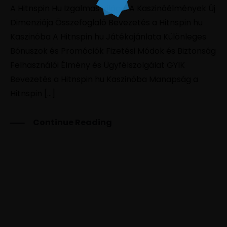
A Hitnspin Hu Izgalmas Világa: A Kaszinóélmények Új
Dimenziója Összefoglaló Bevezetés a Hitnspin hu
Kaszinóba A Hitnspin hu Játékajánlata Különleges
Bónuszok és Promóciók Fizetési Módok és Biztonság
Felhasználói Élmény és Ügyfélszolgálat GYIK
Bevezetés a Hitnspin hu Kaszinóba Manapság a
Hitnspin […]
Continue Reading