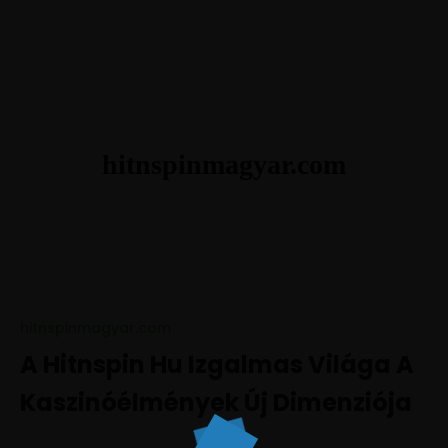
+1-3435-2356
info@avant.com
Mon-Fri 8am - 6pm
hitnspinmagyar.com
hitnspinmagyar.com
A Hitnspin Hu Izgalmas Világa A
Kaszinóélmények Új Dimenziója