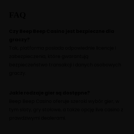
FAQ
Czy Beep Beep Casino jest bezpieczne dla
graczy?
Tak, platforma posiada odpowiednie licencje i
zabezpieczenia, które gwarantują
bezpieczeństwo transakcji i danych osobowych
graczy.
Jakie rodzaje gier są dostępne?
Beep Beep Casino oferuje szeroki wybór gier, w
tym sloty, gry stołowe, a także opcję live casino z
prawdziwymi dealerami.