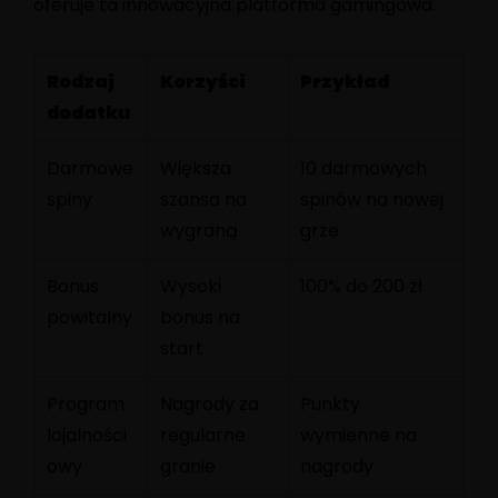
oferuje ta innowacyjna platforma gamingowa.
Rodzaj
Korzyści
Przykład
dodatku
Darmowe
Większa
10 darmowych
spiny
szansa na
spinów na nowej
wygraną
grze
Bonus
Wysoki
100% do 200 zł
powitalny
bonus na
start
Program
Nagrody za
Punkty
lojalności
regularne
wymienne na
owy
granie
nagrody