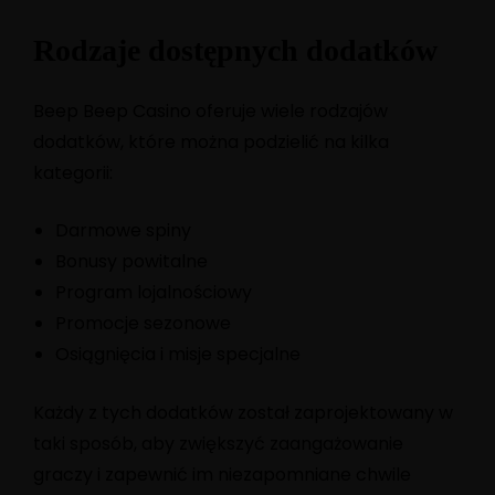
Rodzaje dostępnych dodatków
Beep Beep Casino oferuje wiele rodzajów
dodatków, które można podzielić na kilka
kategorii:
Darmowe spiny
Bonusy powitalne
Program lojalnościowy
Promocje sezonowe
Osiągnięcia i misje specjalne
Każdy z tych dodatków został zaprojektowany w
taki sposób, aby zwiększyć zaangażowanie
graczy i zapewnić im niezapomniane chwile