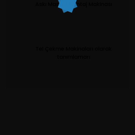
Askı Maşası Montaj Makinası
Tel Çekme Makinaları olarak
tanımlamarı
.