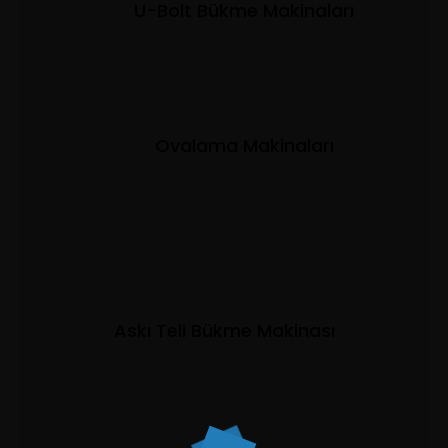
U-Bolt Bükme Makinaları
Ovalama Makinaları
Askı Teli Bükme Makinası