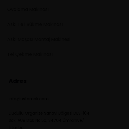
Ovalama Makinası
Askı Teli Bükme Makinası
Askı Maşası Montaj Makinesi
Tel Çekme Makinası
Adres
info@ustamak.com
Dudullu Organize Sanayi Bölgesi DES-104
Sok. A08 Blok No:50, 34764 Ümraniye/
İstanbul